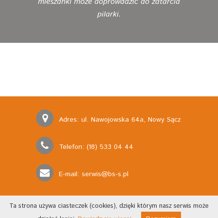
mieszanki może doprowadzić do zatarcia
pilarki.
Adres: ul. Nawojowska 64a, Nowy Sącz
Telefon: (18) 533 04 44
E-mail:
serwis@bs-s.pl
Ta strona używa ciasteczek (cookies), dzięki którym nasz serwis może
Copyright © 2017 BS Serwis. All rights reserved.